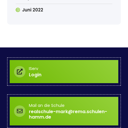
Juni 2022
IServ
Login
Mail an die Schule
realschule-mark@rema.schulen-
hamm.de