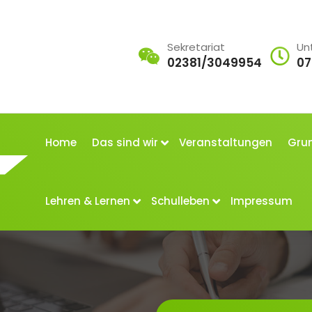
Sekretariat
Un
02381/3049954
07
Home
Das sind wir
Veranstaltungen
Grun
Lehren & Lernen
Schulleben
Impressum