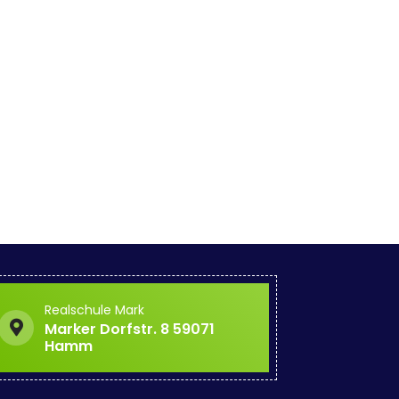
Realschule Mark
Marker Dorfstr. 8 59071
Hamm