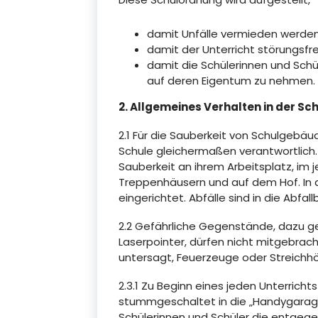
damit Unfälle vermieden werden
damit der Unterricht störungsfre
damit die Schülerinnen und Schü
auf deren Eigentum zu nehmen.
2. Allgemeines Verhalten in der Sc
2.1 Für die Sauberkeit von Schulgebäu
Schule gleichermaßen verantwortlich. 
Sauberkeit an ihrem Arbeitsplatz, im j
Treppenhäusern und auf dem Hof. In 
eingerichtet. Abfälle sind in die Abfal
2.2 Gefährliche Gegenstände, dazu g
Laserpointer, dürfen nicht mitgebrac
untersagt, Feuerzeuge oder Streichhö
2.3.1 Zu Beginn eines jeden Unterricht
stummgeschaltet in die „Handygarage
Schülerinnen und Schüler die entgege