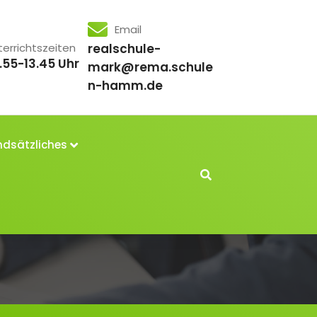
Email
terrichtszeiten
realschule-
.55-13.45 Uhr
mark@rema.schule
n-hamm.de
dsätzliches