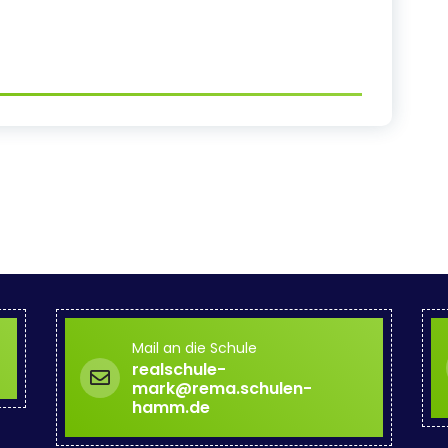
Mail an die Schule
realschule-
mark@rema.schulen-
hamm.de