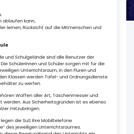
,
i ablaufen kann,
ler lernen, Rücksicht auf die Mitmenschen und
hule
de und Schulgelände sind alle Benutzer der
Die Schülerinnen und Schüler sorgen mit für die
eweiligen Unterrichtsraum, in den Fluren und
den Klassen werden Tafel- und Ordnungsdienste
lbehälter zu werfen.
ehören Waffen aller Art, Taschenmesser und
ht werden. Aus Sicherheitsgründen ist es ebenso
lzer mitzubringen.
s legen die SuS ihre Mobiltelefone
“ des jeweiligen Unterrichtsraumes.
n dieser Regel während des Unterrichts ein