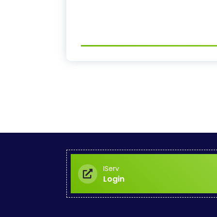
IServ
Login