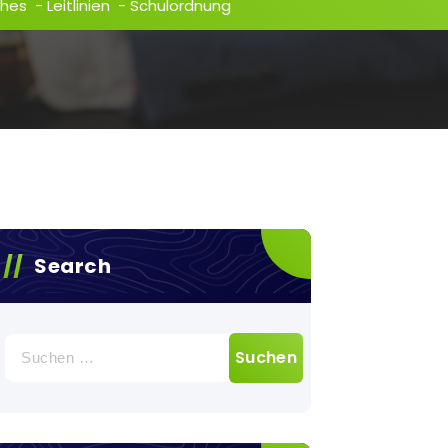
ches
-
Leitlinien
-
Schulordnung
Search
Suchen
nach: