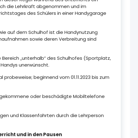
rch die Lehrkraft abgenommen und im
richtstages des Schülers in einer Handygarage
ie auf dem Schulhof ist die Handynutzung
naufnahmen sowie deren Verbreitung sind
 Bereich „unterhalb“ des Schulhofes (Sportplatz,
d Handys unerwünscht.
mal probeweise; beginnend vom 01.11.2023 bis zum
den gekommene oder beschädigte Mobiltelefone
en und Klassenfahrten durch die Lehrperson
erricht und in den Pausen