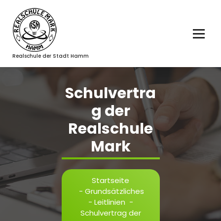
Zum
Inhalt
springen
Realschule der Stadt Hamm
Schulvertra
g der
Realschule
Mark
Startseite
-
Grundsätzliches
-
Leitlinien
-
Schulvertrag der