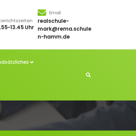
Email
terrichtszeiten
realschule-
.55-13.45 Uhr
mark@rema.schule
n-hamm.de
dsätzliches