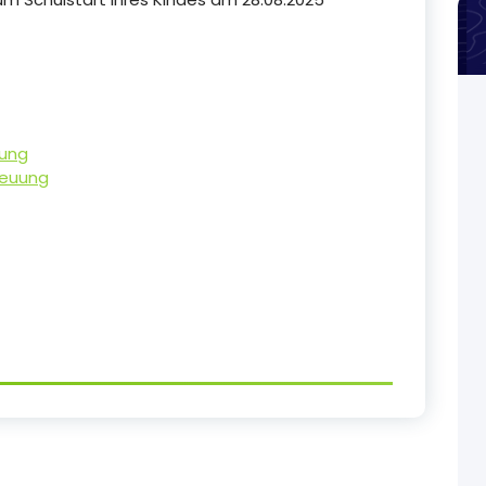
zung
reuung