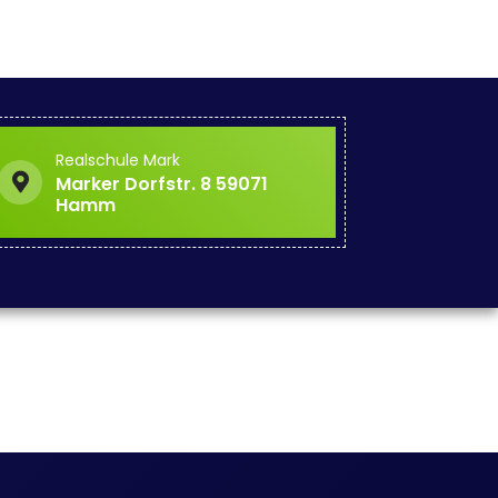
Realschule Mark
Marker Dorfstr. 8 59071
Hamm