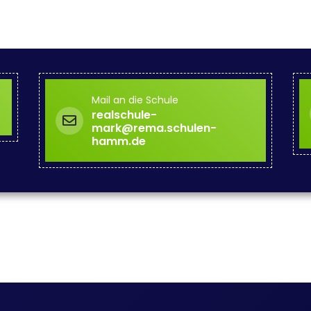
Mail an die Schule
realschule-
mark@rema.schulen-
hamm.de