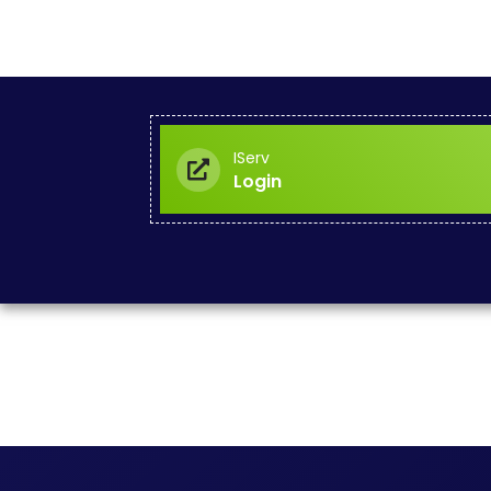
IServ
Login