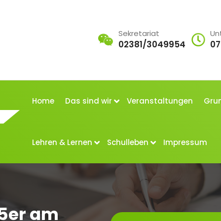
Sekretariat
Un
02381/3049954
07
Home
Das sind wir
Veranstaltungen
Grun
Lehren & Lernen
Schulleben
Impressum
 5er am