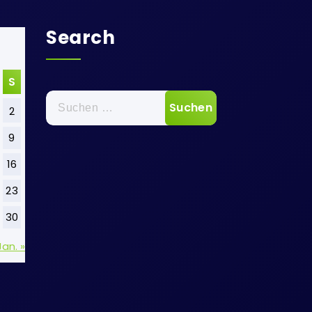
Search
S
Suchen
2
nach:
9
16
23
30
Jan. »