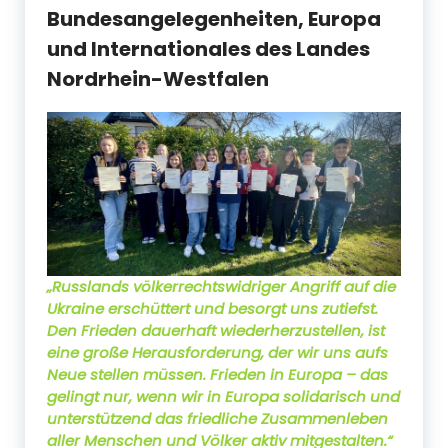
Bundesangelegenheiten, Europa
und Internationales des Landes
Nordrhein-Westfalen
„Russlands völkerrechtswidriger Angriff auf die
Ukraine erschüttert und besorgt uns zutiefst.
Den Frieden dauerhaft wiederherzustellen, ist
eine große Herausforderung, der wir uns aufs
Neue stellen müssen. Frieden in Europa – das
gelingt nur, wenn wir in Europa solidarisch und
unterstützend das friedliche Zusammenleben
aller Menschen und Völker aktiv mitgestalten.“