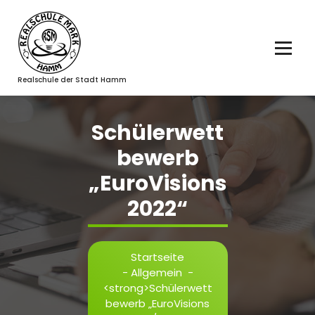
Zum
Inhalt
springen
Realschule der Stadt Hamm
Schülerwett
bewerb
„EuroVisions
2022“
Startseite
-
Allgemein
-
<strong>Schülerwett
bewerb „EuroVisions