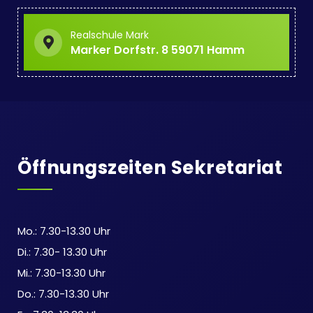
n
e
Realschule Mark
-
u
Marker Dorfstr. 8 59071 Hamm
N
n
a
d
v
A
i
n
Öffnungszeiten Sekretariat
g
s
a
i
t
Mo.: 7.30-13.30 Uhr
c
i
Di.: 7.30- 13.30 Uhr
o
h
Mi.: 7.30-13.30 Uhr
n
Do.: 7.30-13.30 Uhr
t