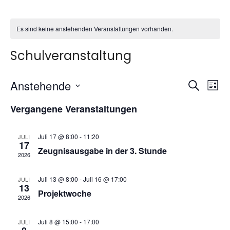
Es sind keine anstehenden Veranstaltungen vorhanden.
Schulveranstaltung
V
V
Anstehende
Suche
Liste
Datum
e
e
Vergangene Veranstaltungen
wählen.
r
r
a
Juli 17 @ 8:00
-
11:20
JULI
a
17
Zeugnisausgabe in der 3. Stunde
n
2026
n
s
Juli 13 @ 8:00
-
Juli 16 @ 17:00
JULI
s
13
t
Projektwoche
2026
t
a
Juli 8 @ 15:00
-
17:00
JULI