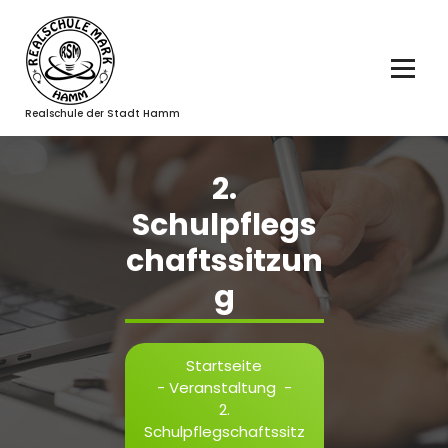
Zum
Inhalt
springen
Realschule der Stadt Hamm
2.
Schulpflegs
chaftssitzun
g
Startseite
-
Veranstaltung
-
2.
Schulpflegschaftssitz